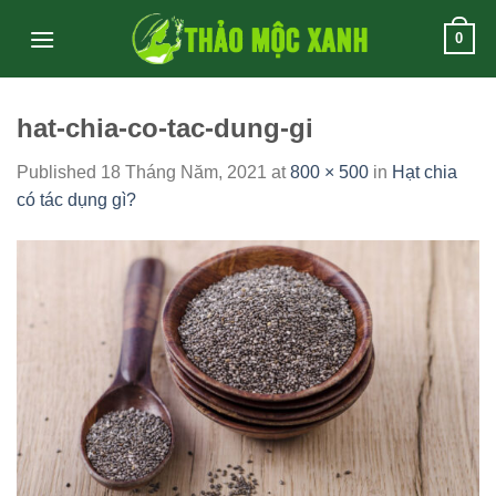
Skip
0
to
content
hat-chia-co-tac-dung-gi
Published
18 Tháng Năm, 2021
at
800 × 500
in
Hạt chia
có tác dụng gì?