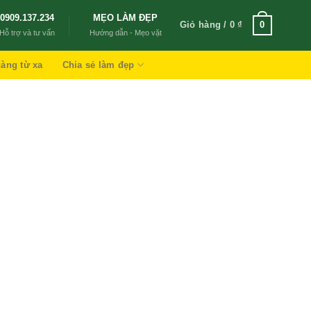
0909.137.234
MẸO LÀM ĐẸP
Giỏ hàng /
0
₫
0
Hỗ trợ và tư vấn
Hướng dẫn - Mẹo vặt
àng từ xa
Chia sẻ làm đẹp