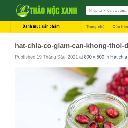
Skip
to
content
Danh mục sản phẩm
Trang chủ
Cửa hà
hat-chia-co-giam-can-khong-thoi-
Published
19 Tháng Sáu, 2021
at
800 × 500
in
Hạt chia