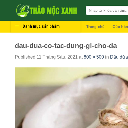
Skip
to
content
Danh mục sản phẩm
Trang chủ
Cửa hà
dau-dua-co-tac-dung-gi-cho-da
Published
11 Tháng Sáu, 2021
at
800 × 500
in
Dầu dừa 