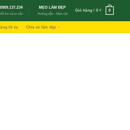
0909.137.234
MẸO LÀM ĐẸP
Giỏ hàng /
0
₫
0
Hỗ trợ và tư vấn
Hướng dẫn - Mẹo vặt
àng từ xa
Chia sẻ làm đẹp