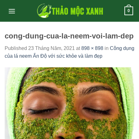
Skip
0
to
content
cong-dung-cua-la-neem-voi-lam-dep
Published
23 Tháng Năm, 2021
at
898 × 898
in
Công dụng
của lá neem Ấn Độ với sức khỏe và làm đẹp