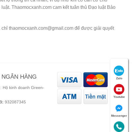
háp luật. Thaomocxanh.com cam kết tuân thủ Đạo luật Bảo
địa chỉ thaomocxanh.com@gmail.com để được giải quyết
N NGÂN HÀNG
Zalo
 Hộ kinh doanh Green-
Youtube
B:
932087345
Messenger