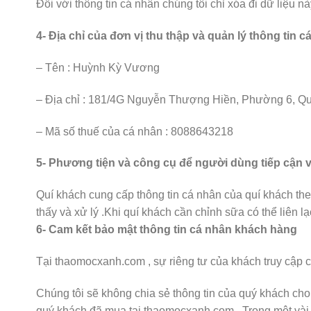
Đối với thông tin cá nhân chúng tôi chỉ xóa đi dữ liệu 
4- Địa chỉ của đơn vị thu thập và quản lý thông tin c
– Tên : Huỳnh Kỳ Vương
– Địa chỉ : 181/4G Nguyễn Thượng Hiền, Phường 6, 
– Mã số thuế của cá nhân : 8088643218
5- Phương tiện và công cụ để người dùng tiếp cận v
Quí khách cung cấp thông tin cá nhân của quí khách theo
thấy và xử lý .Khi quí khách cần chỉnh sữa có thể liên lạ
6- Cam kết bảo mật thông tin cá nhân khách hàng
Tại thaomocxanh.com , sự riêng tư của khách truy cập c
Chúng tôi sẽ không chia sẻ thông tin của quý khách cho
quý khách đã mua tại thaomocxanh.com . Trong một vài t