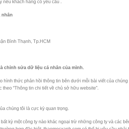
này nếu khách hàng có yêu cầu .
á nhân
Quận Bình Thạnh, Tp.HCM
à chỉnh sửa dữ liệu cá nhân của mình.
 hình thức phản hồi thông tin bên dưới mỗi bài viết của chúng t
c theo “Thông tin chi tiết về chủ sở hữu website”.
ủa chúng tôi là cực kỳ quan trọng.
 bất kỳ một công ty nào khác ngoại trừ những công ty và các bên
rường hợp đặc biệt, thaomocxanh.com có thể bị yêu cầu phải tiế