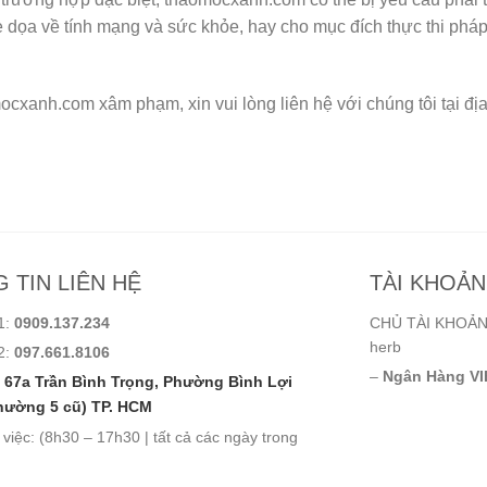
i đe dọa về tính mạng và sức khỏe, hay cho mục đích thực thi p
ocxanh.com xâm phạm, xin vui lòng liên hệ với chúng tôi tại 
 TIN LIÊN HỆ
TÀI KHOẢ
1:
0909.137.234
CHỦ TÀI KHOẢN:
herb
2:
097.661.8106
–
Ngân Hàng VI
67a Trần Bình Trọng, Phường Bình Lợi
hường 5 cũ) TP. HCM
 việc: (8h30 – 17h30 | tất cả các ngày trong