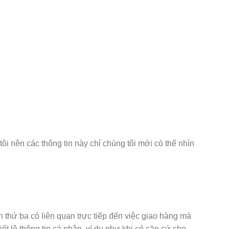
ôi nên các thông tin này chỉ chúng tôi mới có thể nhìn
 thứ ba có liên quan trực tiếp đến việc giao hàng mà
t lộ thông tin cá nhân, ví dụ như khi có căn cứ cho