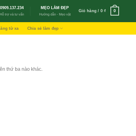
0909.137.234
MẸO LÀM ĐẸP
Giỏ hàng /
0
₫
0
Hỗ trợ và tư vấn
Hướng dẫn - Mẹo vặt
àng từ xa
Chia sẻ làm đẹp
ên thứ ba nào khác.