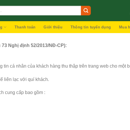
ng
Thanh toán
Giới thiệu
Thông tin tuyển dụng
Mua h
u 73 Nghị định 52/2013/NĐ-CP):
 tin cá nhân của khách hàng thu thập trên trang web cho một b
 liên lạc với quí khách.
ách cung cấp bao gồm :