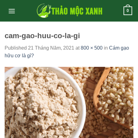
Skip
0
to
content
cam-gao-huu-co-la-gi
Published
21 Tháng Năm, 2021
at
800 × 500
in
Cám gạo
hữu cơ là gì?