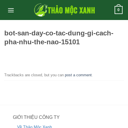
Skip
0
to
content
bot-san-day-co-tac-dung-gi-cach-
pha-nhu-the-nao-15101
Trackbacks are closed, but you can
post a comment
.
GIỚI THIỆU CÔNG TY
Về Thảo Mộc Xanh