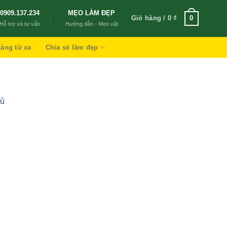
0909.137.234
MẸO LÀM ĐẸP
Giỏ hàng /
0
₫
0
Hỗ trợ và tư vấn
Hướng dẫn - Mẹo vặt
àng từ xa
Chia sẻ làm đẹp
đủ