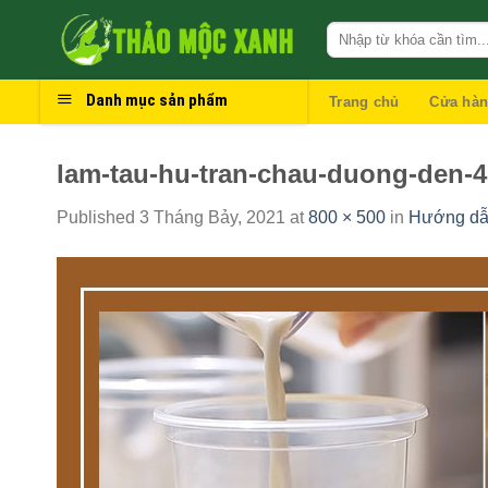
Skip
to
content
Danh mục sản phẩm
Trang chủ
Cửa hà
lam-tau-hu-tran-chau-duong-den-4
Published
3 Tháng Bảy, 2021
at
800 × 500
in
Hướng dẫn