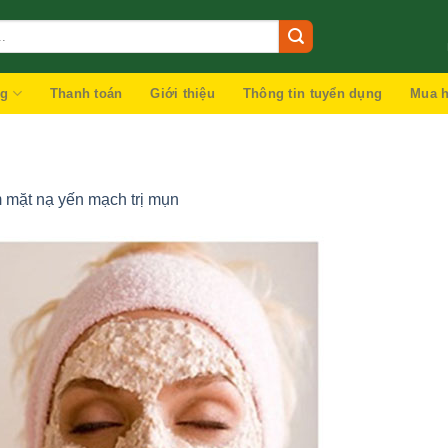
ng
Thanh toán
Giới thiệu
Thông tin tuyển dụng
Mua h
 mặt nạ yến mạch trị mụn