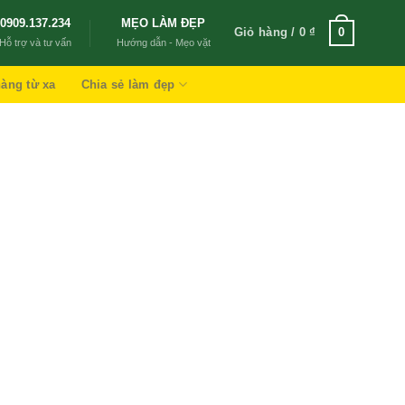
0909.137.234
MẸO LÀM ĐẸP
Giỏ hàng /
0
₫
0
Hỗ trợ và tư vấn
Hướng dẫn - Mẹo vặt
àng từ xa
Chia sẻ làm đẹp