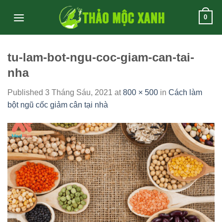
Skip
0
to
content
tu-lam-bot-ngu-coc-giam-can-tai-
nha
Published
3 Tháng Sáu, 2021
at
800 × 500
in
Cách làm
bột ngũ cốc giảm cân tại nhà