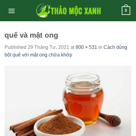
Skip
0
to
content
quế và mật ong
Published
29 Tháng Tư, 2021
at
800 × 531
in
Cách dùng
bột quế với mật ong chữa khớp