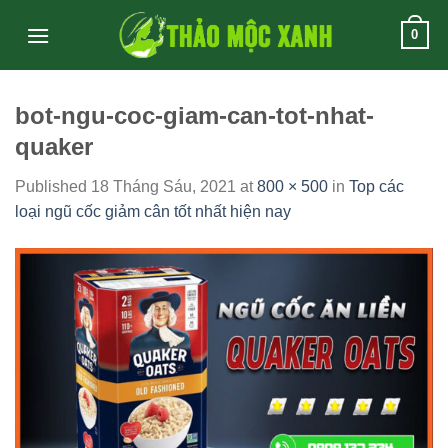
Skip
0
to
content
bot-ngu-coc-giam-can-tot-nhat-
quaker
Published
18 Tháng Sáu, 2021
at
800 × 500
in
Top các
loại ngũ cốc giảm cân tốt nhất hiện nay