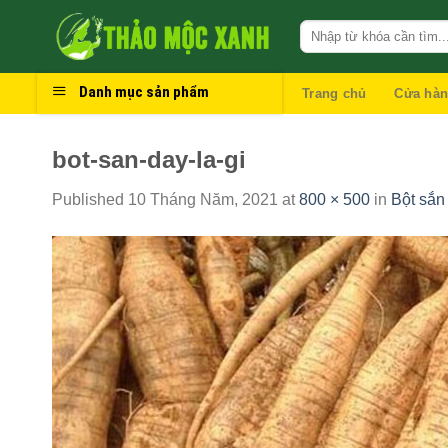
Skip
to
content
Danh mục sản phẩm
Trang chủ
Cửa hà
bot-san-day-la-gi
Published
10 Tháng Năm, 2021
at
800 × 500
in
Bột sắn