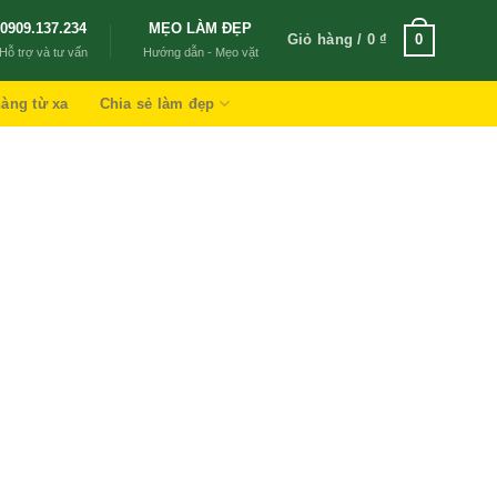
0909.137.234
MẸO LÀM ĐẸP
Giỏ hàng /
0
₫
0
Hỗ trợ và tư vấn
Hướng dẫn - Mẹo vặt
àng từ xa
Chia sẻ làm đẹp