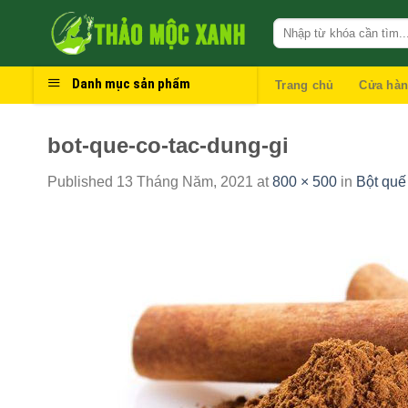
Skip
to
content
Danh mục sản phẩm
Trang chủ
Cửa hà
bot-que-co-tac-dung-gi
Published
13 Tháng Năm, 2021
at
800 × 500
in
Bột quế