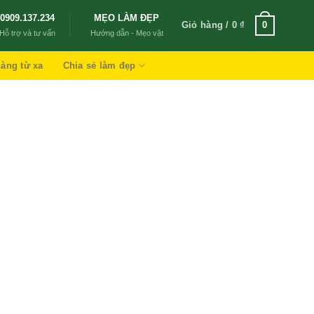
0909.137.234
MẸO LÀM ĐẸP
Giỏ hàng /
0
₫
0
Hỗ trợ và tư vấn
Hướng dẫn - Mẹo vặt
àng từ xa
Chia sẻ làm đẹp