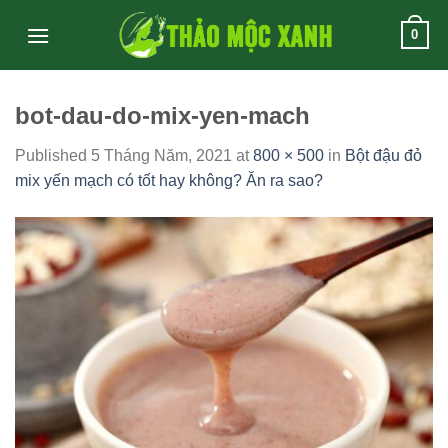
Skip
0
to
content
bot-dau-do-mix-yen-mach
Published
5 Tháng Năm, 2021
at
800 × 500
in
Bột đậu đỏ
mix yến mạch có tốt hay không? Ăn ra sao?