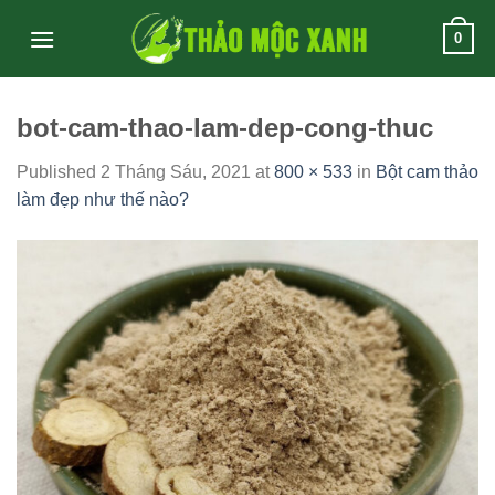
Skip
0
to
content
bot-cam-thao-lam-dep-cong-thuc
Published
2 Tháng Sáu, 2021
at
800 × 533
in
Bột cam thảo
làm đẹp như thế nào?