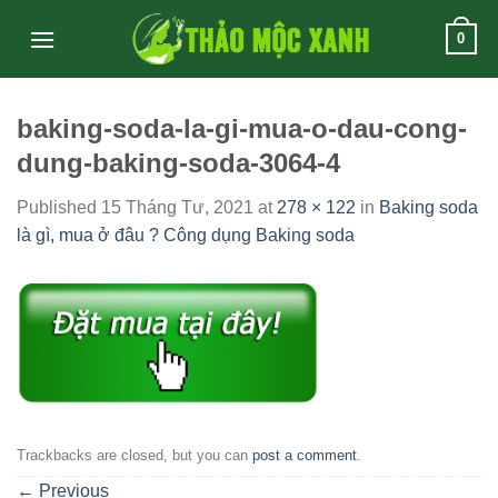
Skip
0
to
content
baking-soda-la-gi-mua-o-dau-cong-
dung-baking-soda-3064-4
Published
15 Tháng Tư, 2021
at
278 × 122
in
Baking soda
là gì, mua ở đâu ? Công dụng Baking soda
Trackbacks are closed, but you can
post a comment
.
←
Previous