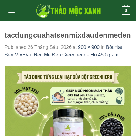
Skip
0
to
content
tacdungcuahatsenmixdaudenmeden
Published
26 Tháng Sáu, 2026
at
900 × 900
in
Bột Hạt
Sen Mix Đậu Đen Mè Đen Greenherb – Hủ 450 gram