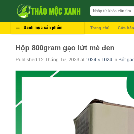
Skip
to
content
Danh mục sản phẩm
Trang chủ
Cửa hà
Hộp 800gram gạo lứt mè đen
Published
12 Tháng Tư, 2023
at
1024 × 1024
in
Bột gạ