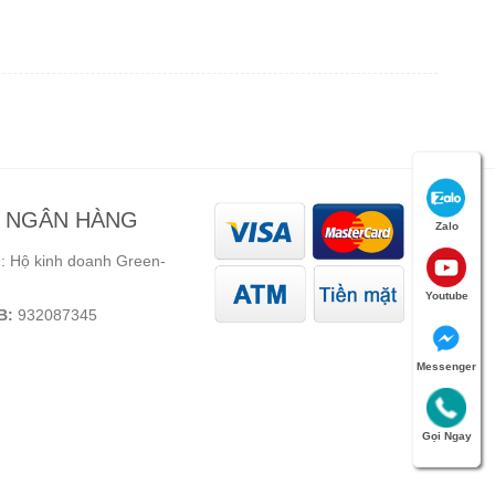
N NGÂN HÀNG
Zalo
 Hộ kinh doanh Green-
Youtube
B:
932087345
Messenger
Gọi Ngay