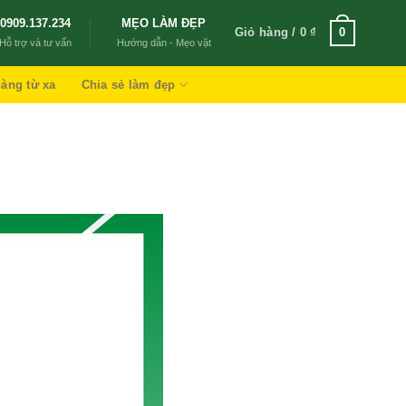
0909.137.234
MẸO LÀM ĐẸP
Giỏ hàng /
0
₫
0
Hỗ trợ và tư vấn
Hướng dẫn - Mẹo vặt
àng từ xa
Chia sẻ làm đẹp