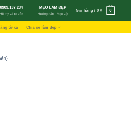
0909.137.234
MẸO LÀM ĐẸP
Giỏ hàng /
0
₫
0
Hỗ trợ và tư vấn
Hướng dẫn - Mẹo vặt
àng từ xa
Chia sẻ làm đẹp
hén)