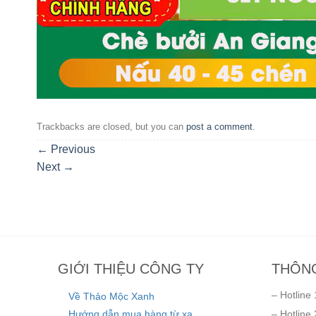
Trackbacks are closed, but you can
post a comment
.
←
Previous
Next
→
GIỚI THIỆU CÔNG TY
THÔNG
– Hotline 
Về Thảo Mộc Xanh
Hướng dẫn mua hàng từ xa
– Hotline 