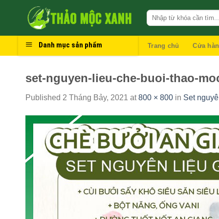
Skip
to
content
Danh mục sản phẩm
Trang chủ
Cửa hà
set-nguyen-lieu-che-buoi-thao-mo
Published
2 Tháng Bảy, 2021
at
800 × 800
in
Set nguyê