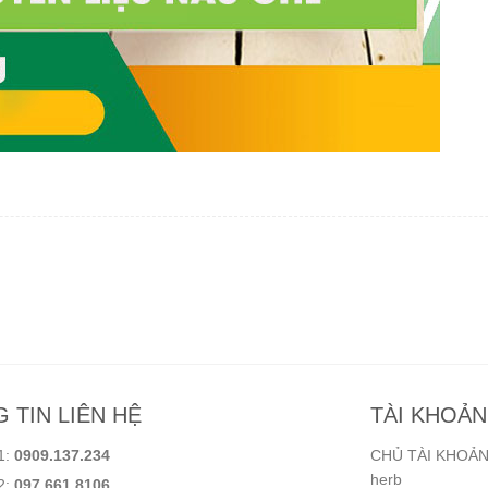
 TIN LIÊN HỆ
TÀI KHOẢ
1:
0909.137.234
CHỦ TÀI KHOẢN:
herb
2:
097.661.8106