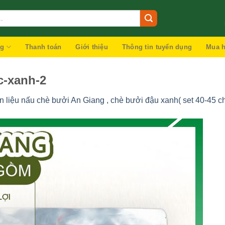
ng
Thanh toán
Giới thiệu
Thông tin tuyển dụng
Mua h
c-xanh-2
n liệu nấu chè bưởi An Giang , chè bưởi đậu xanh( set 40-45 c