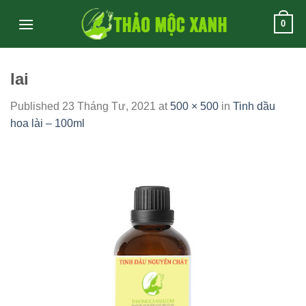
Skip
0
to
content
lai
Published
23 Tháng Tư, 2021
at
500 × 500
in
Tinh dầu
hoa lài – 100ml