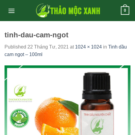
Skip
0
to
content
tinh-dau-cam-ngot
Published
22 Tháng Tư, 2021
at
1024 × 1024
in
Tinh dầu
cam ngọt – 100ml