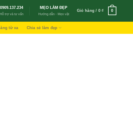
0909.137.234
MẸO LÀM ĐẸP
Giỏ hàng /
0
₫
0
Hỗ trợ và tư vấn
Hướng dẫn - Mẹo vặt
àng từ xa
Chia sẻ làm đẹp