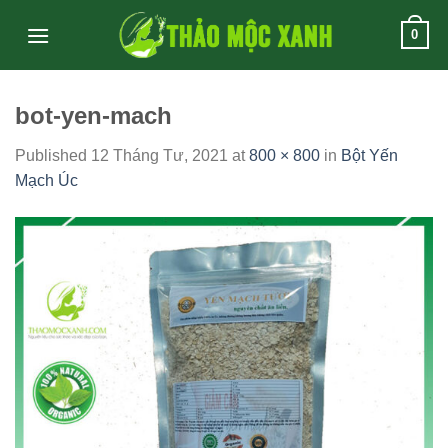
Skip
0
to
content
bot-yen-mach
Published
12 Tháng Tư, 2021
at
800 × 800
in
Bột Yến
Mạch Úc