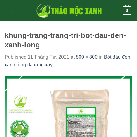
Skip
0
to
content
khung-trang-trang-tri-bot-dau-den-
xanh-long
Published
11 Tháng Tư, 2021
at
800 × 800
in
Bột đậu đen
xanh lòng đã rang xay