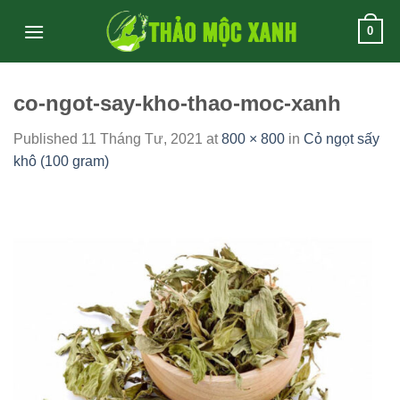
Skip
0
to
content
co-ngot-say-kho-thao-moc-xanh
Published
11 Tháng Tư, 2021
at
800 × 800
in
Cỏ ngọt sấy
khô (100 gram)