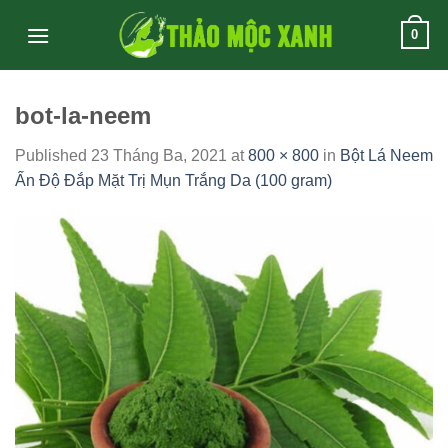
Skip
0
to
content
bot-la-neem
Published
23 Tháng Ba, 2021
at
800 × 800
in
Bột Lá Neem
Ấn Độ Đắp Mặt Trị Mụn Trắng Da (100 gram)